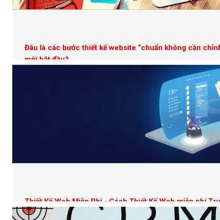
Đâu là các bước thiết kế website “chuẩn không cần chỉn
mới bắt đầu?
Thiết Kế Web Miễn Phí - Cách Thiết Kế Web miễn phí Tr