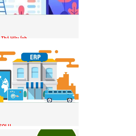
 Thả Hữu Ích
DSOLU