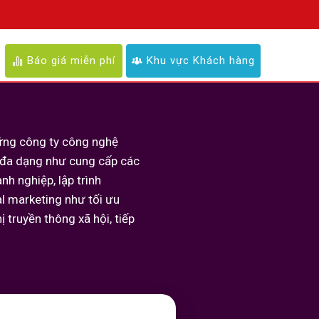
Báo giá miễn phí
Khu vực Khách hàng
ững công ty công nghệ
 đa dạng như cung cấp các
h nghiệp, lập trình
al marketing như tối ưu
ị truyền thông xã hội, tiếp