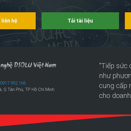
 liên hệ
Tải tài liệu
ng nghệ DSOLU Việt Nam
"Tiếp sức
như phươn
:
0917.952.166
cung cấp n
à, Q Tân Phú, TP Hồ Chí Minh
cho doanh