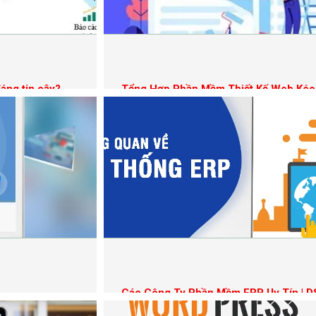
áng tin cậy?
Tổng Hợp Phần Mềm Thiết Kế Web Kéo
Các Công Ty Phần Mềm ERP Uy Tín | 