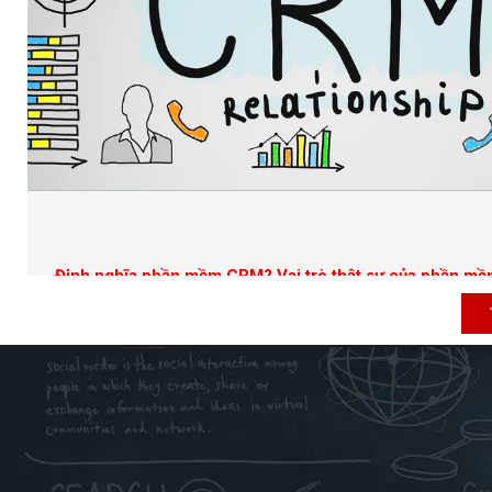
Định nghĩa phần mềm CRM? Vai trò thật sự của phần m