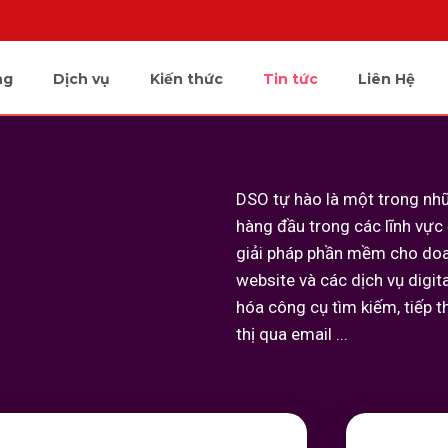
ng
Dịch vụ
Kiến thức
Tin tức
Liên Hệ
DSO tự hào là một trong nh
hàng đầu trong các lĩnh vực
giải pháp phần mềm cho doan
website và c
ác dịch vụ digit
hóa công cụ tìm kiếm, tiếp th
thị qua email ...