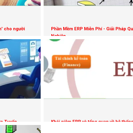
h" cho người
Phần Mềm ERP Miễn Phí - Giải Pháp Q
Nghiệp
ực Tuyến
Khái niệm ERP và tổng quan về hệ thốn