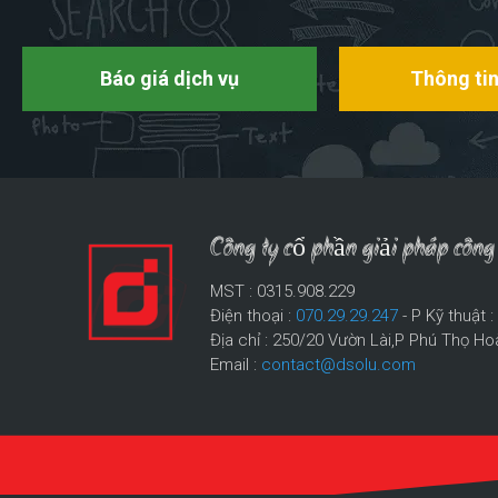
Báo giá dịch vụ
Thông tin
Công ty cổ phần giải pháp cô
MST : 0315.908.229
Điện thoại :
070.29.29.247
- P Kỹ thuật 
Địa chỉ : 250/20 Vườn Lài,P Phú Thọ Ho
Email :
contact@dsolu.com