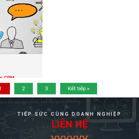
ềm CRM
1
2
3
Kết tiếp »
TIẾP SỨC CÙNG DOANH NGHIỆP
LIÊN HỆ