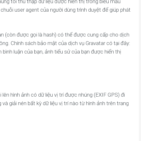
húng tôi thu thập dữ liệu được hiển thị trong biểu mẫu
à chuỗi user agent của người dùng trình duyệt để giúp phát
ạn (còn được gọi là hash) có thể được cung cấp cho dịch
ng. Chính sách bảo mật của dịch vụ Gravatar có tại đây:
 bình luận của bạn, ảnh tiểu sử của bạn được hiển thị
 lên hình ảnh có dữ liệu vị trí được nhúng (EXIF GPS) đi
 giải nén bất kỳ dữ liệu vị trí nào từ hình ảnh trên trang