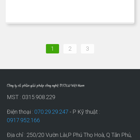
1
2
3
Công ty cổ phần giải pháp công nghệ DSOLU Việt Nam
MST : 0315.908.229
Điện thoại :
070.29.29.247
- P Kỹ thuật :
0917.952.166
Địa chỉ : 250/20 Vườn Lài,P Phú Thọ Hoà, Q Tân Phú,