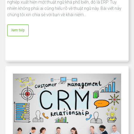
nghiệp xuất hiện một thuật ngữ khá phổ biến, đó là ERP. Tuy
nhiên không phải ai cũng hiểu rõ về thuật ngữ này. Bài viết này
chúng tôi xin chia sẻ với bạn về khái niệm…
Xem tiếp