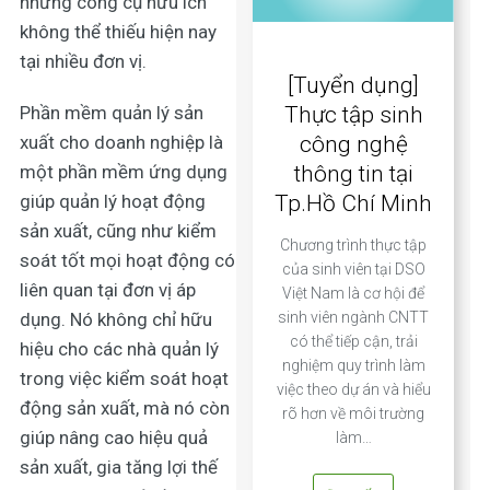
những công cụ hữu ích
không thể thiếu hiện nay
tại nhiều đơn vị.
[Tuyển dụng]
Phần mềm quản lý sản
Thực tập sinh
xuất cho doanh nghiệp là
công nghệ
một phần mềm ứng dụng
thông tin tại
giúp quản lý hoạt động
Tp.Hồ Chí Minh
sản xuất, cũng như kiểm
Chương trình thực tập
soát tốt mọi hoạt động có
của sinh viên tại DSO
liên quan tại đơn vị áp
Việt Nam là cơ hội để
dụng. Nó không chỉ hữu
sinh viên ngành CNTT
có thể tiếp cận, trải
hiệu cho các nhà quản lý
nghiệm quy trình làm
trong việc kiểm soát hoạt
việc theo dự án và hiểu
động sản xuất, mà nó còn
rõ hơn về môi trường
giúp nâng cao hiệu quả
làm…
sản xuất, gia tăng lợi thế