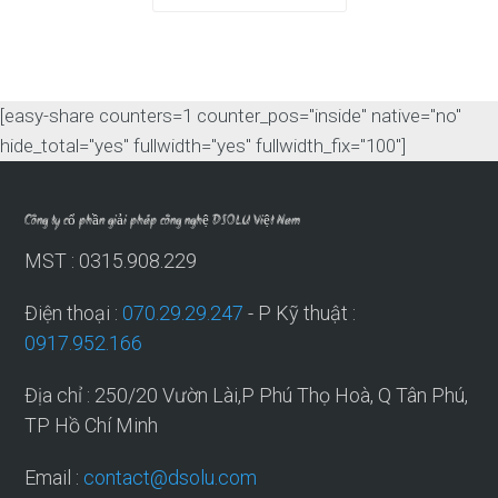
[easy-share counters=1 counter_pos="inside" native="no"
hide_total="yes" fullwidth="yes" fullwidth_fix="100"]
Công ty cổ phần giải pháp công nghệ DSOLU Việt Nam
MST : 0315.908.229
Điện thoại :
070.29.29.247
- P Kỹ thuật :
0917.952.166
Địa chỉ : 250/20 Vườn Lài,P Phú Thọ Hoà, Q Tân Phú,
TP Hồ Chí Minh
Email :
contact@dsolu.com