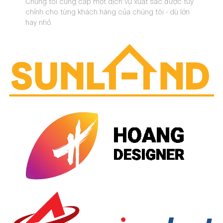
Chúng tôi cung cấp một dịch vụ xuất sắc được tùy
chỉnh cho từng khách hàng của chúng tôi - dù lớn
hay nhỏ.