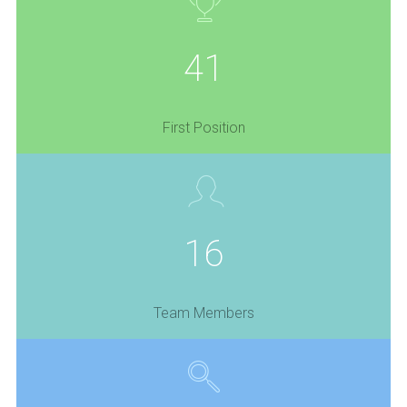
41
First Position
16
Team Members