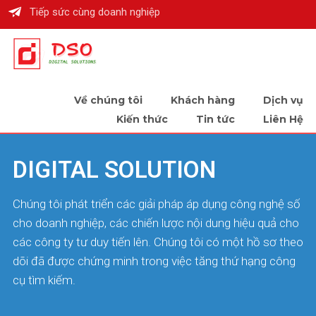
Tiếp sức cùng doanh nghiệp
Về chúng tôi
Khách hàng
Dịch vụ
Kiến thức
Tin tức
Liên Hệ
DIGITAL SOLUTION
Chúng tôi phát triển các giải pháp áp dụng công nghệ số
cho doanh nghiệp, các chiến lược nội dung hiệu quả cho
các công ty tư duy tiến lên. Chúng tôi có một hồ sơ theo
dõi đã được chứng minh trong việc tăng thứ hạng công
cụ tìm kiếm.