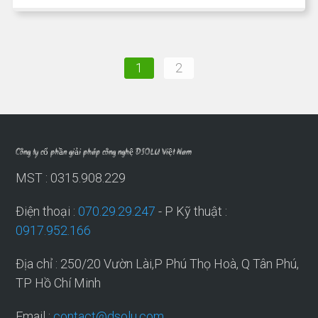
1
2
Công ty cổ phần giải pháp công nghệ DSOLU Việt Nam
MST : 0315.908.229
Điện thoại :
070.29.29.247
- P Kỹ thuật :
0917.952.166
Địa chỉ : 250/20 Vườn Lài,P Phú Thọ Hoà, Q Tân Phú,
TP Hồ Chí Minh
Email :
contact@dsolu.com