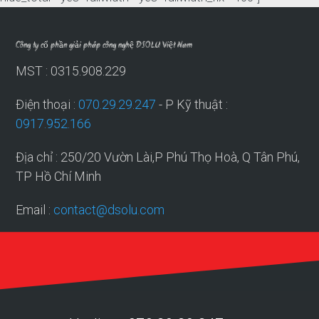
Công ty cổ phần giải pháp công nghệ DSOLU Việt Nam
MST : 0315.908.229
Điện thoại :
070.29.29.247
- P Kỹ thuật :
0917.952.166
Địa chỉ : 250/20 Vườn Lài,P Phú Thọ Hoà, Q Tân Phú,
TP Hồ Chí Minh
Email :
contact@dsolu.com