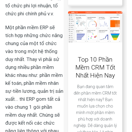
tổ chức phi lợi nhuận, tổ
chức phi chính phủ v.v.
Một phần mềm ERP sẽ
tích hợp những chức năng
chung của một tổ chức
vào trong một hệ thống
Top 10 Phần
duy nhất. Thay vì phải sử
Mềm CRM Tốt
dụng nhiều phần mềm
Nhất Hiện Nay
khác nhau như: phần mềm
kế toán, phần mềm nhân
Bạn đang quan tâm
sự-tiền lương, quản trị sản
đến phần mềm CRM tốt
xuất... thì ERP gom tất cả
nhất hiện nay? Bạn
muốn lựa chọn cho
vào chung 1 gói phần
mình một phần mềm
mềm duy nhất. Chúng sẽ
phù hợp với doanh
được kết nối các chức
nghiệp. Dễ dàng quản lý
năng liên thông với nhau.
và thao tác. Là nhịp