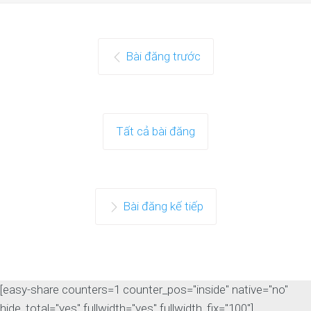
Bài đăng trước
Tất cả bài đăng
Bài đăng kế tiếp
[easy-share counters=1 counter_pos="inside" native="no"
hide_total="yes" fullwidth="yes" fullwidth_fix="100"]