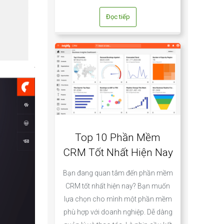
Đọc tiếp
Top 10 Phần Mềm
CRM Tốt Nhất Hiện Nay
Bạn đang quan tâm đến phần mềm
CRM tốt nhất hiện nay? Bạn muốn
lựa chọn cho mình một phần mềm
phù hợp với doanh nghiệp. Dễ dàng