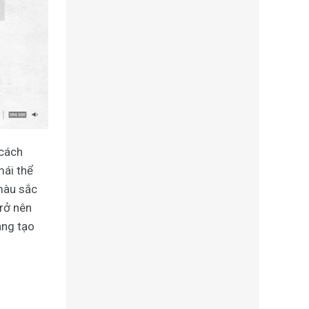
 cách
mái thể
 màu sắc
trở nên
áng tạo