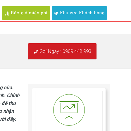
Báo giá miễn phí
Khu vực Khách hàng
Gọi Ngay : 0909.448.993
ng cửa.
nh. Chính
 để thu
o nhận
ưới đây.