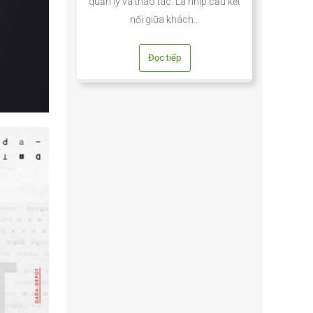
quản lý và thao tác. Là nhịp cầu kết
nối giữa khách…
Đọc tiếp