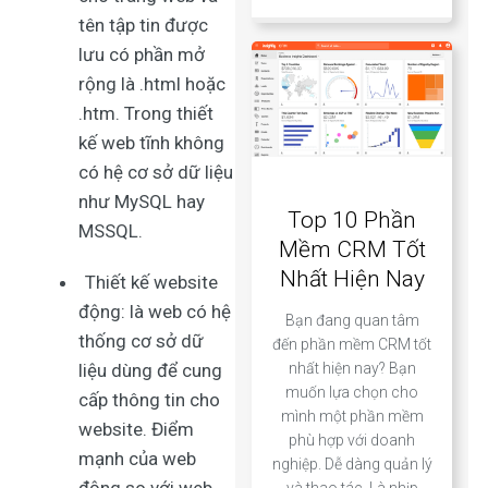
tên tập tin được
lưu có phần mở
rộng là .html hoặc
.htm. Trong thiết
kế web tĩnh không
có hệ cơ sở dữ liệu
như MySQL hay
Top 10 Phần
MSSQL.
Mềm CRM Tốt
Nhất Hiện Nay
Thiết kế website
động: là web có hệ
Bạn đang quan tâm
thống cơ sở dữ
đến phần mềm CRM tốt
nhất hiện nay? Bạn
liệu dùng để cung
muốn lựa chọn cho
cấp thông tin cho
mình một phần mềm
website. Điểm
phù hợp với doanh
mạnh của web
nghiệp. Dễ dàng quản lý
và thao tác. Là nhịp