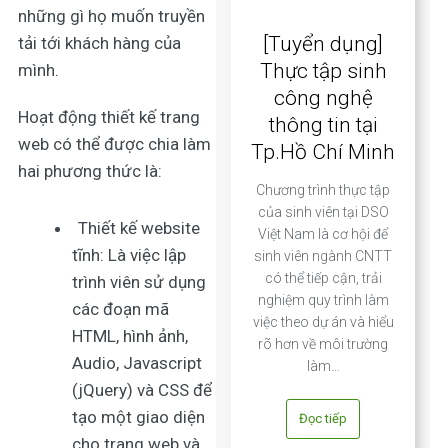
những gì họ muốn truyền
[Tuyển dụng]
tải tới khách hàng của
Thực tập sinh
mình.
công nghệ
Hoạt động thiết kế trang
thông tin tại
web có thể được chia làm
Tp.Hồ Chí Minh
hai phương thức là:
Chương trình thực tập
của sinh viên tại DSO
Thiết kế website
Việt Nam là cơ hội để
tĩnh: Là việc lập
sinh viên ngành CNTT
có thể tiếp cận, trải
trình viên sử dụng
nghiệm quy trình làm
các đoạn mã
việc theo dự án và hiểu
HTML, hình ảnh,
rõ hơn về môi trường
Audio, Javascript
làm…
(jQuery) và CSS để
tạo một giao diện
Đọc tiếp
cho trang web và