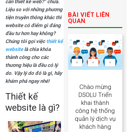
cần
thiết kế web
?” chưa.
Liệu so với những phương
BÀI VIẾT LIÊN
tiện truyền thông khác thì
QUAN
website có điểm gì đáng
đầu tư hơn hay không?
Chúng tôi gọi việc
thiết kế
website
là chìa khóa
thành công cho các
thương hiệu là đều có lý
do. Vậy lý do đó là gì, hãy
khám phá ngay nhé!
Chào mừng
Thiết kế
DSOLU Triển
khai thành
website là gì?
công hệ thống
quản lý dịch vụ
khách hàng