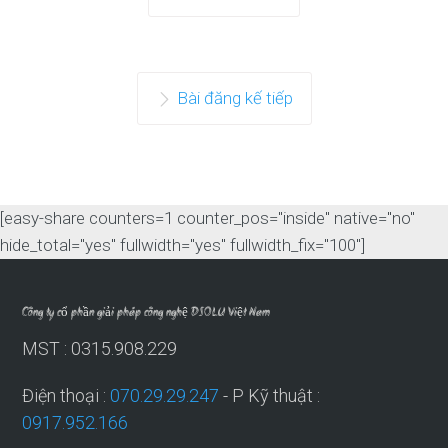
Bài đăng kế tiếp
[easy-share counters=1 counter_pos="inside" native="no"
hide_total="yes" fullwidth="yes" fullwidth_fix="100"]
Công ty cổ phần giải pháp công nghệ DSOLU Việt Nam
MST : 0315.908.229
Điện thoại :
070.29.29.247
- P Kỹ thuật :
0917.952.166