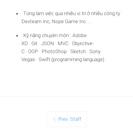
Từng làm việc qua nhiều vị trí ở nhiều công ty
Devteam Inc, Nope Game Inc ...
Kỹ năng chuyên môn : Adobe
XD
·
Git
·
JSON
·
MVC
·
Objective-
C
·
OOP
·
PhotoShop
·
Sketch
·
Sony
Vegas
·
Swift (programming language)
Prev. Staff