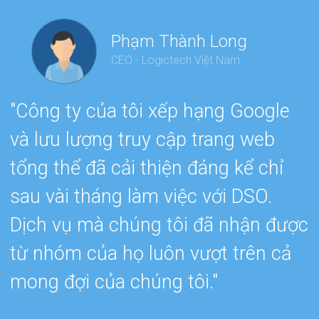
Phạm Thành Long
CEO - Logictech Việt Nam
"Công ty của tôi xếp hạng Google
“
và lưu lượng truy cập trang web
e
tổng thể đã cải thiện đáng kể chỉ
h
sau vài tháng làm việc với DSO.
s
Dịch vụ mà chúng tôi đã nhận được
e
từ nhóm của họ luôn vượt trên cả
w
mong đợi của chúng tôi."
c
k