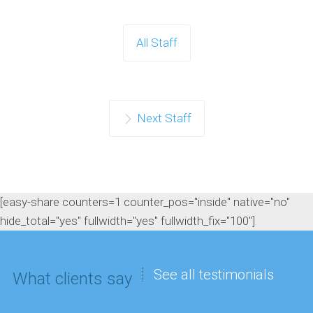
All Staff
Next Staff
[easy-share counters=1 counter_pos="inside" native="no"
hide_total="yes" fullwidth="yes" fullwidth_fix="100"]
See all testimonials
What clients say