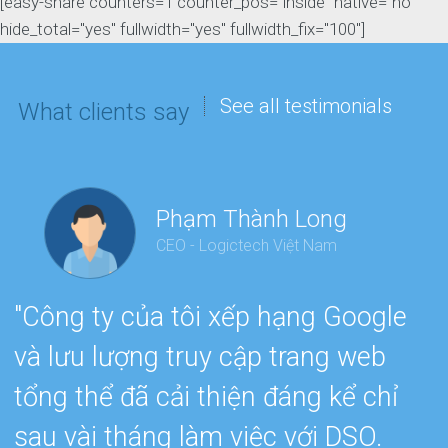
[easy-share counters=1 counter_pos="inside" native="no"
hide_total="yes" fullwidth="yes" fullwidth_fix="100"]
See all testimonials
What clients say
Phạm Thành Long
CEO - Logictech Việt Nam
"Công ty của tôi xếp hạng Google
“
và lưu lượng truy cập trang web
e
tổng thể đã cải thiện đáng kể chỉ
h
sau vài tháng làm việc với DSO.
s