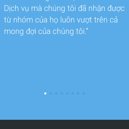
Dịch vụ mà chúng tôi đã nhận được
e
từ nhóm của họ luôn vượt trên cả
w
mong đợi của chúng tôi."
c
k
b
r
c