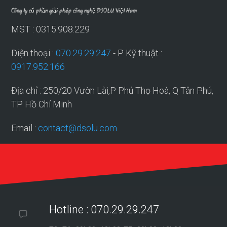
Công ty cổ phần giải pháp công nghệ DSOLU Việt Nam
MST : 0315.908.229
Điện thoại :
070.29.29.247
- P Kỹ thuật :
0917.952.166
Địa chỉ : 250/20 Vườn Lài,P Phú Thọ Hoà, Q Tân Phú,
TP Hồ Chí Minh
Email :
contact@dsolu.com
Hotline : 070.29.29.247