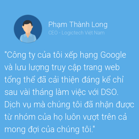
Phạm Thành Long
CEO - Logictech Việt Nam
"Công ty của tôi xếp hạng Google
“
và lưu lượng truy cập trang web
e
tổng thể đã cải thiện đáng kể chỉ
h
sau vài tháng làm việc với DSO.
s
Dịch vụ mà chúng tôi đã nhận được
e
từ nhóm của họ luôn vượt trên cả
w
mong đợi của chúng tôi."
c