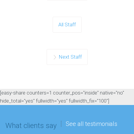
All Staff
Next Staff
[easy-share counters=1 counter_pos="inside" native="no"
hide_total="yes" fullwidth="yes" fullwidth_fix="100"]
See all testimonials
What clients say