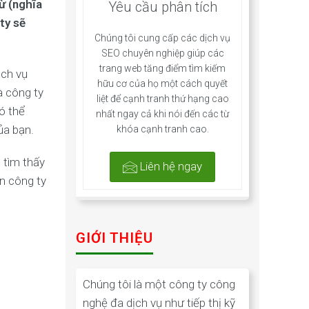
ừ (nghĩa
Yêu cầu phân tích
ty sẽ
Chúng tôi cung cấp các dịch vụ
SEO chuyên nghiệp giúp các
trang web tăng điểm tìm kiếm
ịch vụ
hữu cơ của họ một cách quyết
à công ty
liệt để cạnh tranh thứ hạng cao
ó thể
nhất ngay cả khi nói đến các từ
ủa bạn.
khóa cạnh tranh cao.
 tìm thấy
Liên hệ ngay
ên công ty
GIỚI THIỆU
Chúng tôi là một công ty công
nghệ đa dịch vụ như tiếp thị kỹ