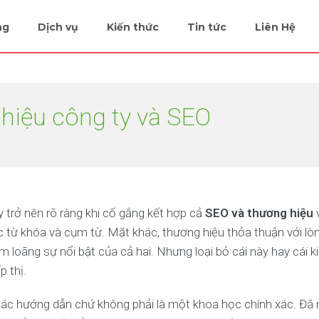
ng
Dịch vụ
Kiến thức
Tin tức
Liên Hệ
hiệu công ty và SEO
 trở nên rõ ràng khi cố gắng kết hợp cả
SEO và thương hiệu
c từ khóa và cụm từ. Mặt khác, thương hiệu thỏa thuận với lò
m loãng sự nổi bật của cả hai. Nhưng loại bỏ cái này hay cái k
p thị.
ác hướng dẫn chứ không phải là một khoa học chính xác. Đã n