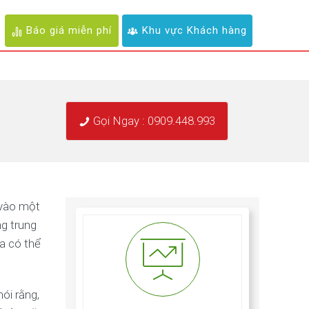
Báo giá miễn phí
Khu vực Khách hàng
Gọi Ngay : 0909.448.993
vào một
ng trung
ia có thể
ói rằng,