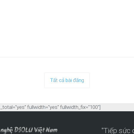
Tất cả bài đăng
otal="yes" fullwidth="yes" fullwidth_fix="100"]
ng nghệ DSOLU Việt Nam
"Tiếp sức