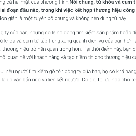
g cả hai mặt của phương trình.
Nói chung, từ khóa và cụm t
giai đoạn đầu nào, trong khi việc kết hợp thương hiệu công 
đơn giản là một tuyên bố chung và không nên dùng từ này.
công ty của bạn, nhưng có lẽ họ đang tìm kiếm sản phẩm hoặc d
 khóa và cụm từ tập trung xung quanh dịch vụ của bạn hơn l
, thương hiệu trở nên quan trọng hơn. Tại thời điểm này, bạn c
ối quan hệ với khách hàng và tạo niềm tin cho thương hiệu c
u: nếu người tìm kiếm gõ tên công ty của bạn, họ có khả năng
là do văn bản neo và liên kết ngược. Do đó, tối ưu hóa cho t