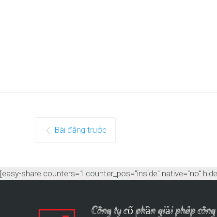
Bài đăng trước
[easy-share counters=1 counter_pos="inside" native="no" hide_t
Công ty cổ phần giải pháp cô