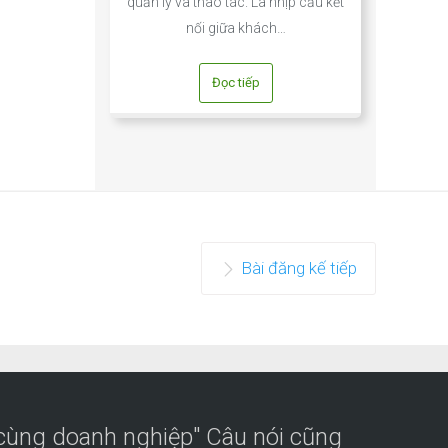
quản lý và thao tác. Là nhịp cầu kết
nối giữa khách…
Đọc tiếp
Bài đăng kế tiếp
 cùng doanh nghiệp" Câu nói cũng