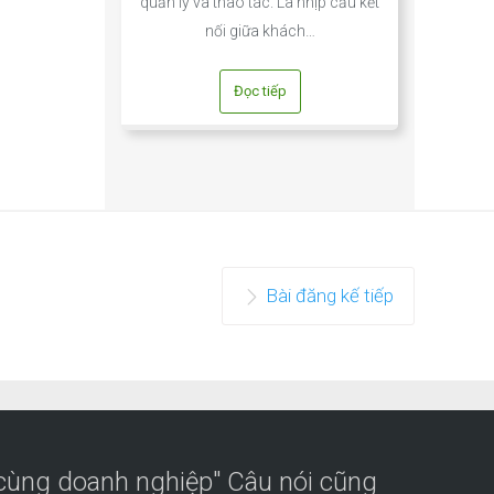
quản lý và thao tác. Là nhịp cầu kết
nối giữa khách…
Đọc tiếp
Bài đăng kế tiếp
 cùng doanh nghiệp" Câu nói cũng