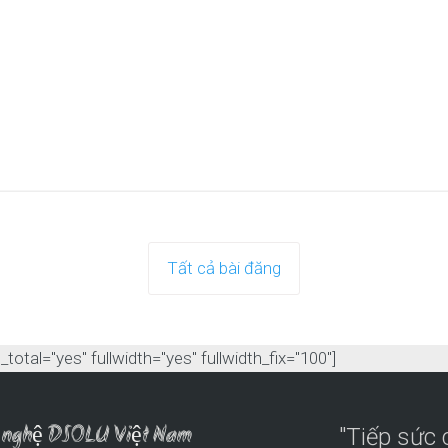
Tất cả bài đăng
otal="yes" fullwidth="yes" fullwidth_fix="100"]
ng nghệ DSOLU Việt Nam
"Tiếp sức