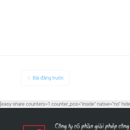
Bài đăng trước
[easy-share counters=1 counter_pos="inside" native="no" hide_t
Công ty cổ phần giải pháp cô