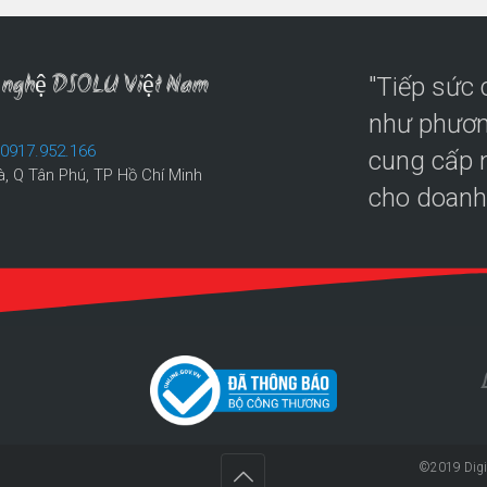
ng nghệ DSOLU Việt Nam
"Tiếp sức
như phươn
:
0917.952.166
cung cấp n
à, Q Tân Phú, TP Hồ Chí Minh
cho doanh
©2019
Digi