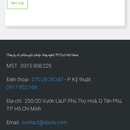
Xem tiếp
Công ty cổ phần giải pháp công nghệ DSOLU Việt Nam
MST : 0315.908.229
Điện thoại :
070.29.29.247
- P Kỹ thuật :
0917.952.166
Địa chỉ : 250/20 Vườn Lài,P Phú Thọ Hoà, Q Tân Phú,
TP Hồ Chí Minh
Email :
contact@dsolu.com