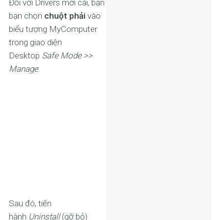
Đối với Drivers mới cài, bạn
bạn chọn
chuột phải
vào
biểu tượng MyComputer
trong giao diện
Desktop
Safe Mode >>
Manage
.
Sau đó, tiến
hành
Uninstall
(gỡ bỏ)