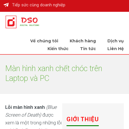
Tiếp sức cùng doanh nghiệp
Về chúng tôi
Khách hàng
Dịch vụ
Kiến thức
Tin tức
Liên Hệ
Màn hình xanh chết chóc trên
Laptop và PC
Lỗi màn hình xanh
(Blue
Screen of Death)
được
GIỚI THIỆU
xem là một trong những lỗi