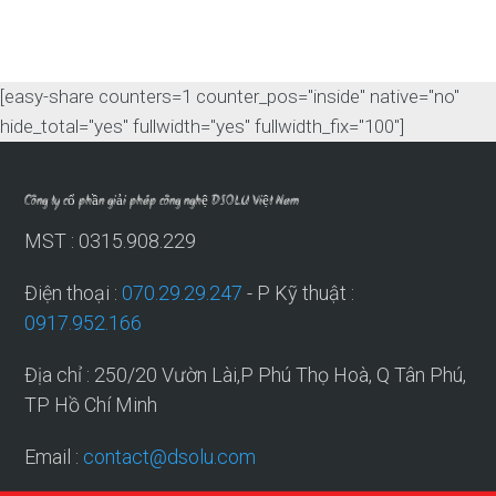
[easy-share counters=1 counter_pos="inside" native="no"
hide_total="yes" fullwidth="yes" fullwidth_fix="100"]
Công ty cổ phần giải pháp công nghệ DSOLU Việt Nam
MST : 0315.908.229
Điện thoại :
070.29.29.247
- P Kỹ thuật :
0917.952.166
Địa chỉ : 250/20 Vườn Lài,P Phú Thọ Hoà, Q Tân Phú,
TP Hồ Chí Minh
Email :
contact@dsolu.com