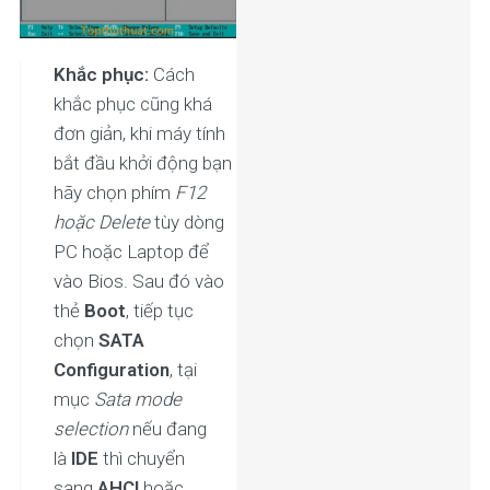
Khắc phục:
Cách
khắc phục cũng khá
đơn giản, khi máy tính
bắt đầu khởi động bạn
hãy chọn phím
F12
hoặc Delete
tùy dòng
PC hoặc Laptop để
vào Bios. Sau đó vào
thẻ
Boot
, tiếp tục
chọn
SATA
Configuration
, tại
mục
Sata mode
selection
nếu đang
là
IDE
thì chuyển
sang
AHCI
hoặc