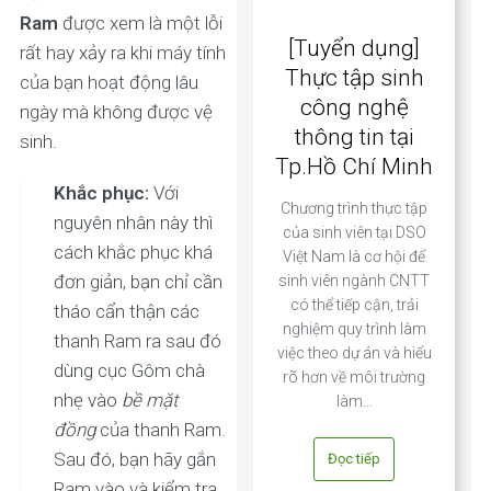
Ram
được xem là một lỗi
[Tuyển dụng]
rất hay xảy ra khi máy tính
Thực tập sinh
của bạn hoạt động lâu
công nghệ
ngày mà không được vệ
thông tin tại
sinh.
Tp.Hồ Chí Minh
Khắc phục:
Với
Chương trình thực tập
nguyên nhân này thì
của sinh viên tại DSO
cách khắc phục khá
Việt Nam là cơ hội để
đơn giản, bạn chỉ cần
sinh viên ngành CNTT
có thể tiếp cận, trải
tháo cẩn thận các
nghiệm quy trình làm
thanh Ram ra sau đó
việc theo dự án và hiểu
dùng cục Gôm chà
rõ hơn về môi trường
nhẹ vào
bề mặt
làm…
đồng
của thanh Ram.
Sau đó, bạn hãy gắn
Đọc tiếp
Ram vào và kiểm tra