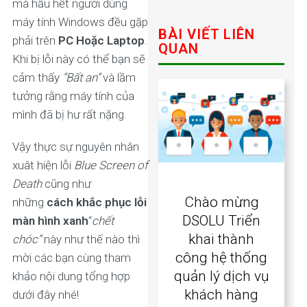
mà hầu hết người dùng
máy tính Windows đều gặp
BÀI VIẾT LIÊN
phải trên
PC Hoặc Laptop
.
QUAN
Khi bị lỗi này có thể bạn sẽ
cảm thấy
“Bất an”
và lầm
tưởng rằng máy tính của
mình đã bị hư rất nặng.
Vậy thực sự nguyên nhân
xuât hiện lỗi
Blue Screen of
Death
cũng như
Chào mừng
những
cách khắc phục lỗi
DSOLU Triển
màn hình xanh
“
chết
khai thành
chóc”
này như thế nào thì
công hệ thống
mời các bạn cùng tham
quản lý dịch vụ
khảo nội dung tổng hợp
khách hàng
dưới đây nhé!