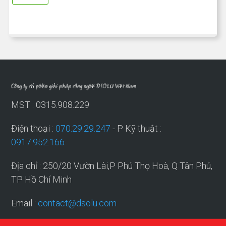
Công ty cổ phần giải pháp công nghệ DSOLU Việt Nam
MST : 0315.908.229
Điện thoại :
070.29.29.247
- P Kỹ thuật :
0917.952.166
Địa chỉ : 250/20 Vườn Lài,P Phú Thọ Hoà, Q Tân Phú,
TP Hồ Chí Minh
Email :
contact@dsolu.com