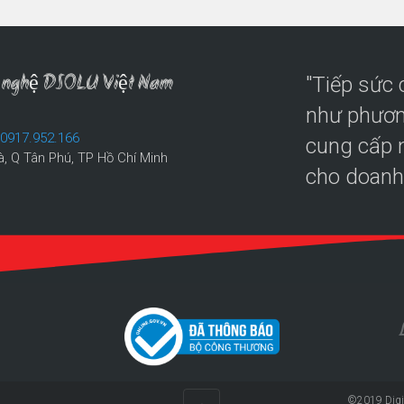
ng nghệ DSOLU Việt Nam
"Tiếp sức
như phươn
:
0917.952.166
cung cấp n
à, Q Tân Phú, TP Hồ Chí Minh
cho doanh
©2019
Digi