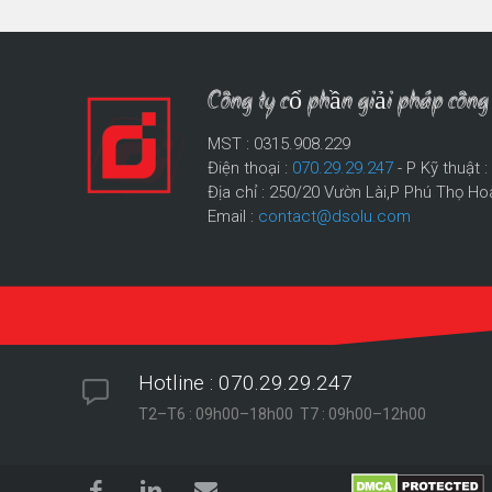
Công ty cổ phần giải pháp cô
MST : 0315.908.229
Điện thoại :
070.29.29.247
- P Kỹ thuật 
Địa chỉ : 250/20 Vườn Lài,P Phú Thọ Ho
Email :
contact@dsolu.com
Hotline : 070.29.29.247
T2–T6 : 09h00–18h00 T7 : 09h00–12h00