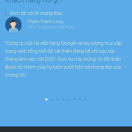
Khách hàng nói gì ?
Xem tất cả lời chứng thực
Phạm Thành Long
CEO - Logictech Việt Nam
"Công ty của tôi xếp hạng Google và lưu lượng truy cập
“
trang web tổng thể đã cải thiện đáng kể chỉ sau vài
k
tháng làm việc với DSO. Dịch vụ mà chúng tôi đã nhận
s
được từ nhóm của họ luôn vượt trên cả mong đợi của
f
chúng tôi."
y
t
c