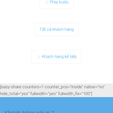
Phía trước
Tất cả khách hàng
Khách hàng kế tiếp
[easy-share counters=1 counter_pos="inside" native="no"
hide_total="yes" fullwidth="yes" fullwidth_fix="100"]