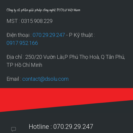
Công ty cổ phần giải pháp công nghệ DSOLU Việt Nam
MST : 0315.908.229
Điện thoại :
070.29.29.247
- P Kỹ thuật :
0917.952.166
Địa chỉ : 250/20 Vườn Lài,P Phú Thọ Hoà, Q Tân Phú,
TP Hồ Chí Minh
Email :
contact@dsolu.com
Hotline : 070.29.29.247