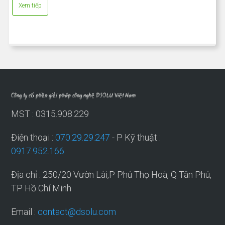
Xem tiếp
Công ty cổ phần giải pháp công nghệ DSOLU Việt Nam
MST : 0315.908.229
Điện thoại :
070.29.29.247
- P Kỹ thuật :
0917.952.166
Địa chỉ : 250/20 Vườn Lài,P Phú Thọ Hoà, Q Tân Phú,
TP Hồ Chí Minh
Email :
contact@dsolu.com