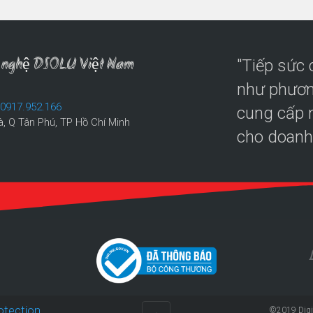
ng nghệ DSOLU Việt Nam
"Tiếp sức
như phươn
:
0917.952.166
cung cấp n
à, Q Tân Phú, TP Hồ Chí Minh
cho doanh
©2019
Digi