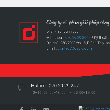
Công ty cổ phần giải pháp cô
MST : 0315.908.229
Điện thoại :
070.29.29.247
- P Kỹ thuật 
Địa chỉ : 250/20 Vườn Lài,P Phú Thọ Ho
Email :
contact@dsolu.com
Hotline : 070.29.29.247
T2–T6 : 09h00–18h00 T7 : 09h00–12h00