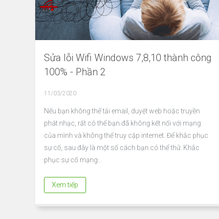
Sửa lỗi Wifi Windows 7,8,10 thành công
100% - Phần 2
11/03/2020
Nếu bạn không thể tải email, duyệt web hoặc truyền
phát nhạc, rất có thể bạn đã không kết nối với mạng
của mình và không thể truy cập internet. Để khắc phục
sự cố, sau đây là một số cách bạn có thể thử. Khắc
phục sự cố mạng…
Xem tiếp