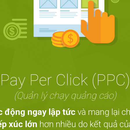
Pay Per Click (PPC)
(Quản lý chạy quảng cáo)
c động ngay lập tức
và mang lại c
ếp xúc lớn
hơn nhiều do kết quả của