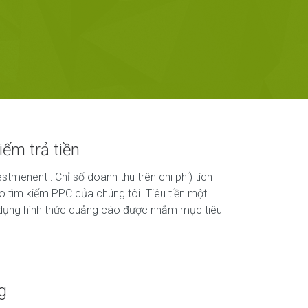
ếm trả tiền
tmenent : Chỉ số doanh thu trên chi phí) tích
 tìm kiếm PPC của chúng tôi. Tiêu tiền một
dụng hình thức quảng cáo được nhắm mục tiêu
g