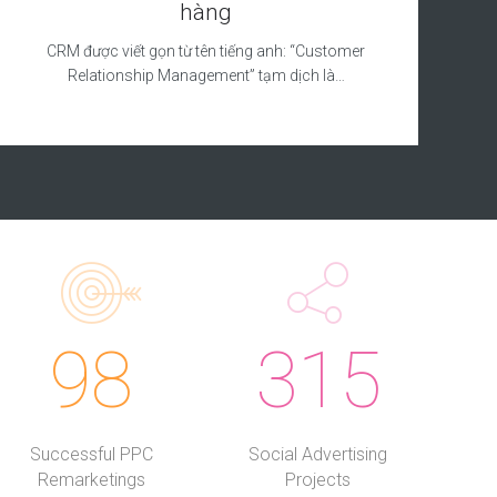
hàng
CRM được viết gọn từ tên tiếng anh: “Customer
Relationship Management” tạm dịch là…
98
315
Successful PPC
Social Advertising
Remarketings
Projects