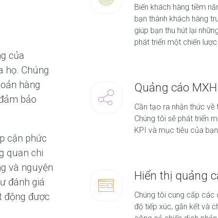
Biến khách hàng tiềm nă
bạn thành khách hàng tru
giúp bạn thu hút lại nhữ
phát triển một chiến lượ
ng của
ủa họ. Chúng
khoản hàng
Quảng cáo MXH
ể đảm bảo
Cần tạo ra nhận thức về
Chúng tôi sẽ phát triển 
KPI và mục tiêu của bạn
ếp cận phức
g quan chi
ng và nguyện
Hiển thị quảng 
hư đánh giá
Chúng tôi cung cấp các ch
ạt động được
độ tiếp xúc, gắn kết và c