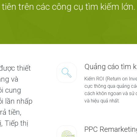
tiên trên các công cụ tìm kiếm lớn.
Quảng cáo tìm ki
được thiết
àng và
Kiếm ROI (Return on Inves
cực thông qua quảng cáo
ôi cung
cách khôn ngoan và sử 
ỗi lần nhấp
và hiệu quả nhất.
ả tiền,
 Tiếp thị
PPC Remarketin